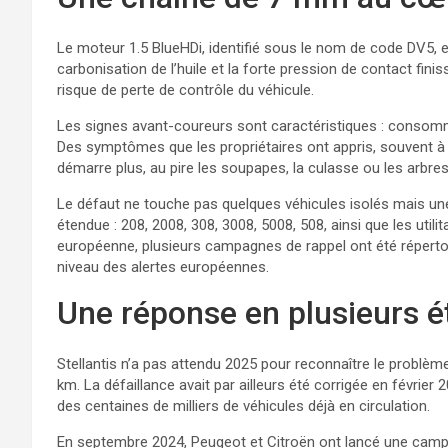
Le moteur 1.5 BlueHDi, identifié sous le nom de code DV5, 
carbonisation de l’huile et la forte pression de contact finis
risque de perte de contrôle du véhicule.
Les signes avant-coureurs sont caractéristiques : consomma
Des symptômes que les propriétaires ont appris, souvent à l
démarre plus, au pire les soupapes, la culasse ou les arbre
Le défaut ne touche pas quelques véhicules isolés mais une 
étendue : 208, 2008, 308, 3008, 5008, 508, ainsi que les utili
européenne, plusieurs campagnes de rappel ont été répert
niveau des alertes européennes.
Une réponse en plusieurs é
Stellantis n’a pas attendu 2025 pour reconnaître le problè
km. La défaillance avait par ailleurs été corrigée en févrie
des centaines de milliers de véhicules déjà en circulation.
En septembre 2024, Peugeot et Citroën ont lancé une campa