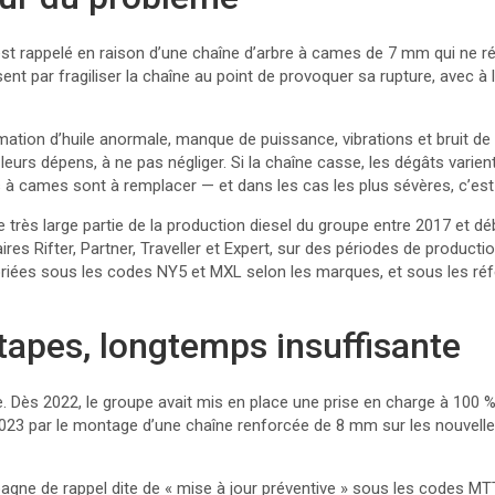
est rappelé en raison d’une chaîne d’arbre à cames de 7 mm qui ne r
sent par fragiliser la chaîne au point de provoquer sa rupture, avec à 
tion d’huile anormale, manque de puissance, vibrations et bruit de f
eurs dépens, à ne pas négliger. Si la chaîne casse, les dégâts varien
s à cames sont à remplacer — et dans les cas les plus sévères, c’est 
très large partie de la production diesel du groupe entre 2017 et déb
taires Rifter, Partner, Traveller et Expert, sur des périodes de product
oriées sous les codes NY5 et MXL selon les marques, et sous les 
tapes, longtemps insuffisante
me. Dès 2022, le groupe avait mis en place une prise en charge à 100
r 2023 par le montage d’une chaîne renforcée de 8 mm sur les nouvelle
gne de rappel dite de « mise à jour préventive » sous les codes MTT