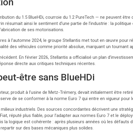
tion
tribution du 1.5 BlueHDi, courroie du 1.2 PureTech — ne peuvent être
n résumait ainsi le sentiment d’une partie de l’industrie : la politique 
 fabrication de ses motorisations.
res à l’automne 2024, le groupe Stellantis met tout en œuvre pour ré
la qualité des véhicules comme priorité absolue, marquant un tournant 
édent. En février 2026, Stellantis a officialisé un plan d’investissem
réponse directe aux critiques techniques récentes.
 peut-être sans BlueHDi
eur, produit à l’usine de Metz-Trémery, devait initialement être reti
 réserve de se conformer à la norme Euro 7 qui entre en vigueur po
 milieux industriels. Des sources concordantes décrivent une stratégie
Fiat, réputé plus fiable, pour l’adapter aux normes Euro 7 et le dépl
mais la logique est cohérente : après plusieurs années où les défauts
de repartir sur des bases mécaniques plus solides.