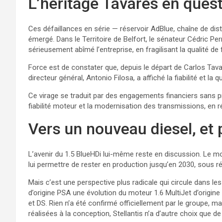
L’héritage Tavares en ques
Ces défaillances en série — réservoir AdBlue, chaîne de dis
émergé. Dans le Territoire de Belfort, le sénateur Cédric Perri
sérieusement abîmé l’entreprise, en fragilisant la qualité de
Force est de constater que, depuis le départ de Carlos Tava
directeur général, Antonio Filosa, a affiché la fiabilité et 
Ce virage se traduit par des engagements financiers sans préc
fiabilité moteur et la modernisation des transmissions, en 
Vers un nouveau diesel, et
L’avenir du 1.5 BlueHDi lui-même reste en discussion. Le mot
lui permettre de rester en production jusqu’en 2030, sous
Mais c’est une perspective plus radicale qui circule dans les
d’origine PSA une évolution du moteur 1.6 MultiJet d’origine 
et DS. Rien n’a été confirmé officiellement par le groupe, 
réalisées à la conception, Stellantis n’a d’autre choix que 