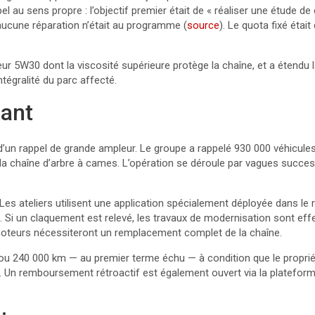
ppel au sens propre : l’objectif premier était de « réaliser une étud
 aucune réparation n’était au programme (
source
). Le quota fixé éta
oteur 5W30 dont la viscosité supérieure protège la chaîne, et a étend
ntégralité du parc affecté.
nant
pas d’un rappel de grande ampleur. Le groupe a rappelé 930 000 véhi
la chaîne d’arbre à cames. L’opération se déroule par vagues successi
Les ateliers utilisent une application spécialement déployée dans le
 Si un claquement est relevé, les travaux de modernisation sont effec
 moteurs nécessiteront un remplacement complet de la chaîne.
 ou 240 000 km — au premier terme échu — à condition que le propriét
 Un remboursement rétroactif est également ouvert via la plateforme