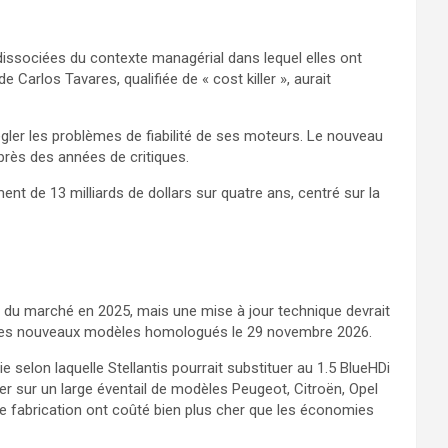
 dissociées du contexte managérial dans lequel elles ont
de Carlos Tavares, qualifiée de « cost killer », aurait
gler les problèmes de fiabilité de ses moteurs. Le nouveau
après des années de critiques.
ent de 13 milliards de dollars sur quatre ans, centré sur la
ré du marché en 2025, mais une mise à jour technique devrait
ur les nouveaux modèles homologués le 29 novembre 2026.
 selon laquelle Stellantis pourrait substituer au 1.5 BlueHDi
oyer sur un large éventail de modèles Peugeot, Citroën, Opel
 de fabrication ont coûté bien plus cher que les économies