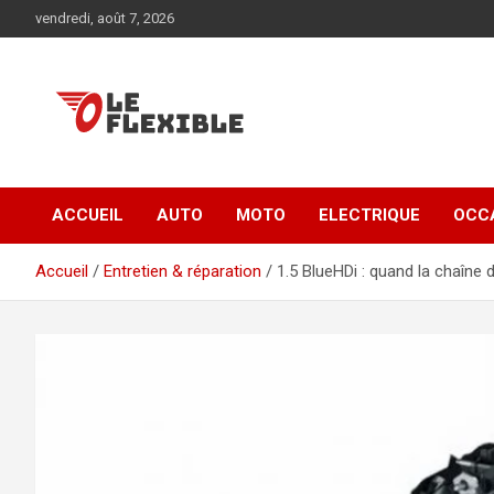
Aller
vendredi, août 7, 2026
au
contenu
La plus grande source d'informations aotu et moto
Actu et conseils auto
ACCUEIL
AUTO
MOTO
ELECTRIQUE
OCC
moto
Accueil
Entretien & réparation
1.5 BlueHDi : quand la chaîne de