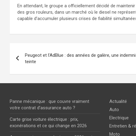
En attendant, le groupe a officiellement décidé de maintenir
des gros rouleurs, dans un marché où le diesel ne représent
capable d’accumuler plusieurs crises de fiabilité simultanée
Navigation
Peugeot et l’AdBlue : des années de galère, une indemn
de
teinte
l’article
Panne mécanique : que couvre vraiment
Actualité
votre contrat d’assurance auto ?
Auto
Electrique
Carte grise voiture électrique : prix,
exonérations et ce qui change en 2026
Entretien & r
Moto