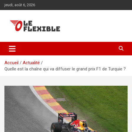
Aller
jeudi, août 6, 2026
au
contenu
La plus grande source d'informations aotu et moto
Actu et conseils auto moto
Accueil
Actualité
Quelle est la chaîne qui va diffuser le grand prix F1 de Turquie ?